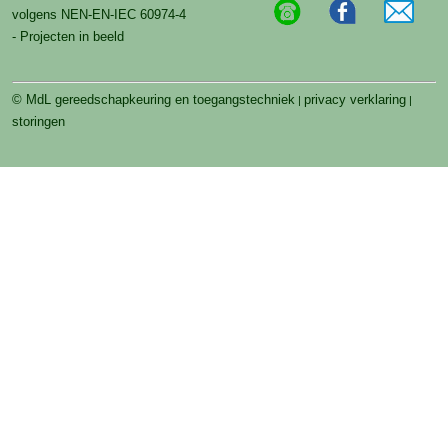
volgens NEN-EN-IEC 60974-4
- Projecten in beeld
© MdL gereedschapkeuring en toegangstechniek
privacy verklaring
|
|
storingen