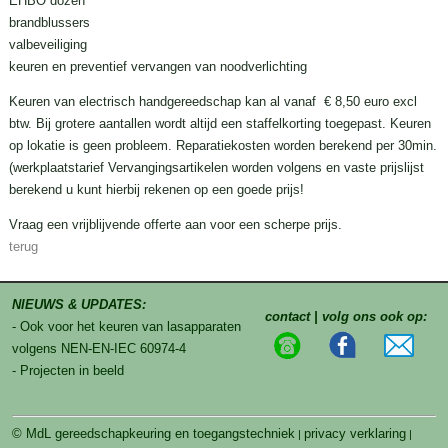
EHBO dozen
brandblussers
valbeveiliging
keuren en preventief vervangen van noodverlichting
Keuren van electrisch handgereedschap kan al vanaf € 8,50 euro excl
btw. Bij grotere aantallen wordt altijd een staffelkorting toegepast. Keuren
op lokatie is geen probleem. Reparatiekosten worden berekend per 30min.
(werkplaatstarief Vervangingsartikelen worden volgens en vaste prijslijst
berekend u kunt hierbij rekenen op een goede prijs!
Vraag een vrijblijvende offerte aan voor een scherpe prijs.
terug
NIEUWS & UPDATES:
contact | volg ons ook op:
- Ook voor het keuren van lasapparaten
volgens NEN-EN-IEC 60974-4
- Projecten in beeld
© MdL gereedschapkeuring en toegangstechniek
privacy verklaring
|
|