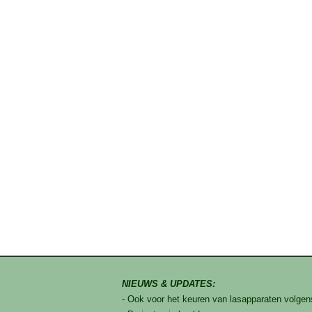
NIEUWS & UPDATES:
- Ook voor het keuren van lasapparaten volg