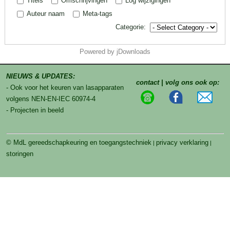
Titels
Omschrijvingen
Log wijzigingen
Auteur naam
Meta-tags
Categorie:
Powered by jDownloads
NIEUWS & UPDATES:
contact | volg ons ook op:
- Ook voor het keuren van lasapparaten
volgens NEN-EN-IEC 60974-4
- Projecten in beeld
© MdL gereedschapkeuring en toegangstechniek
privacy verklaring
|
|
storingen