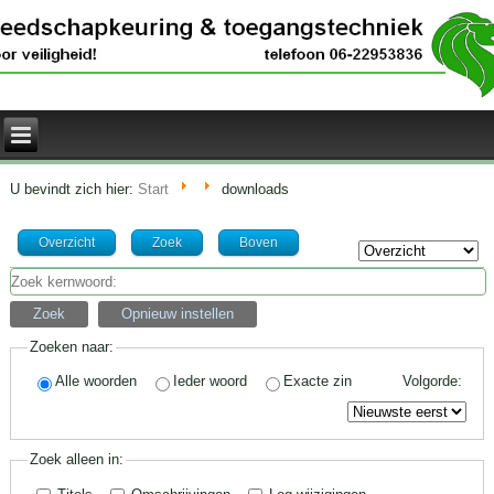
U bevindt zich hier:
Start
downloads
Overzicht
Zoek
Boven
Zoek
kernwoord:
Zoek
Opnieuw instellen
Zoeken naar:
Alle woorden
Ieder woord
Exacte zin
Volgorde:
Zoek alleen in: