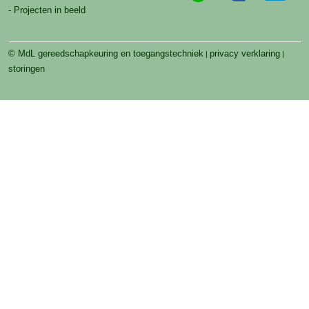
- Projecten in beeld
© MdL gereedschapkeuring en toegangstechniek
privacy verklaring
|
|
storingen